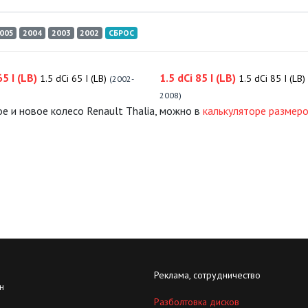
005
2004
2003
2002
СБРОС
65 I (LB)
1.5 dCi 85 I (LB)
1.5 dCi 65 I (LB)
1.5 dCi 85 I (LB)
(2002-
2008)
е и новое колесо Renault Thalia, можно в
калькуляторе размеро
Реклама, сотрудничество
н
Разболтовка дисков