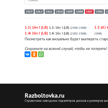
2013
2012
2011
2010
2009
2008
2007
2006
2
1.2i 16v I (LB)
1.5 dCi 
1.2i 16v I (LB)
(2006-2008)
1.4i 16v I (LB)
1.4i 16v I (LB)
(2002-2008)
2008)
Посмотреть как визуально будет выглядеть старо
Сохраните на всякий случай, чтобы не потерять!
Razboltovka
.ru
Справочник заводских параметров дисков и размеров ши