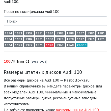
Audi 100.
Поиск по модификации Audi 100
1994
1993
1992
1991
1990
1989
1988
1987
1986
1985
1984
1983
1982
1981
1980
1979
1978
1977
1976
1975
1974
1973
1972
1971
1970
1969
1968
СБРОС
100
All Trims C1
(1968-1976)
Размеры штатных дисков Audi 100
Все размеры дисков на Audi 100 — Razboltovka.ru
В нашем справочнике вы найдёте параметры дисков для
всех моделей Audi 100, минимальные и максимальные
допустимые размеры диска, рекомендуемые заводом
изготовителем.
Не забудьте проверить, какие
размеры шин на Audi 100