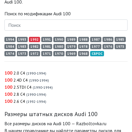
Audi 100.
Поиск по модификации Audi 100
1994
1993
1992
1991
1990
1989
1988
1987
1986
1985
1984
1983
1982
1981
1980
1979
1978
1977
1976
1975
1974
1973
1972
1971
1970
1969
1968
СБРОС
100
2.0 C4
(1990-1994)
100
2.4D C4
(1990-1994)
100
2.5TDI C4
(1990-1994)
100
2.8 C4
(1990-1994)
100
2.6 C4
(1992-1994)
Размеры штатных дисков Audi 100
Все размеры дисков на Audi 100 — Razboltovka.ru
В нашем справочнике вы найдёте параметры дисков для