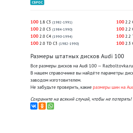
СБРОС
100
100
1.8 C3
2.2 
(1982-1991)
100
100
2.0 C3
2.2 
(1984-1990)
100
100
2.0 C4
2.2
(1990-1994)
100
100
2.0 TD C3
2.3 
(1982-1990)
Размеры штатных дисков Audi 100
Все размеры дисков на Audi 100 — Razboltovka.ru
В нашем справочнике вы найдёте параметры дис
заводом изготовителем.
Не забудьте проверить, какие
размеры шин на Au
Сохраните на всякий случай, чтобы не потерять!