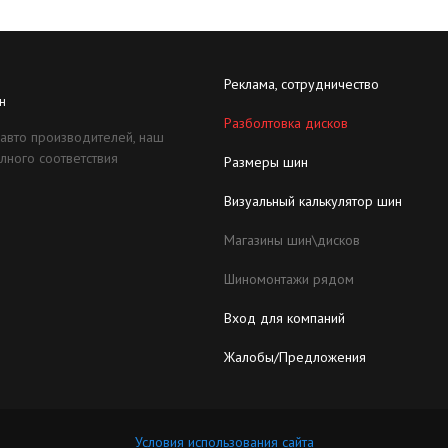
Реклама, сотрудничество
н
Разболтовка дисков
 авто производителей, наш
лного соответствия
Размеры шин
Визуальный калькулятор шин
Магазины шин\дисков
Шиномонтажи рядом
Вход для компаний
Жалобы/Предложения
Условия использования сайта