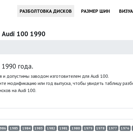
РАЗБОЛТОВКА ДИСКОВ
РАЗМЕР ШИН
ВИЗУ
 Audi 100 1990
1990 года.
 и допустимы заводом изготовителем для Audi 100.
те модификацию или год выпуска, чтобы увидеть таблицу разбо
сков на Audi 100.
986
1985
1984
1983
1982
1981
1980
1979
1978
1977
1976