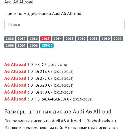
Audi A6 Allroad.
Поиск по модификации Audi A6 Allroad
2018
2017
2016
2015
2014
2013
2012
2011
2010
2009
2008
2007
2006
СБРОС
A6 Allroad
3.0TFSi C7
(2012-2018)
A6 Allroad
3.0TDi 218 C7
(2014-2018)
A6 Allroad
3.0TDi 272 C7
(2014-2018)
A6 Allroad
3.0TDi 320 C7
(2014-2018)
A6 Allroad
3.0TDi 190 C7
(2015-2018)
A6 Allroad
3.0TFSi (ABA-4GCREB) C7
(2015-2018)
Размеры штатных дисков Audi A6 Allroad
Все размеры дисков на Audi A6 Allroad — Razboltovka.ru
В нашем справочнике вы найдёте параметры дисков для