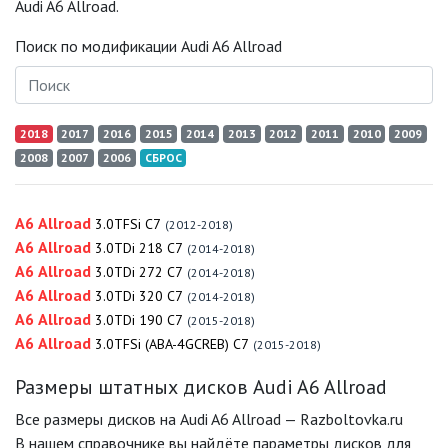
Audi A6 Allroad.
Поиск по модификации Audi A6 Allroad
2018
2017
2016
2015
2014
2013
2012
2011
2010
2009
2008
2007
2006
СБРОС
A6 Allroad
3.0TFSi C7
(2012-2018)
A6 Allroad
3.0TDi 218 C7
(2014-2018)
A6 Allroad
3.0TDi 272 C7
(2014-2018)
A6 Allroad
3.0TDi 320 C7
(2014-2018)
A6 Allroad
3.0TDi 190 C7
(2015-2018)
A6 Allroad
3.0TFSi (ABA-4GCREB) C7
(2015-2018)
Размеры штатных дисков Audi A6 Allroad
Все размеры дисков на Audi A6 Allroad — Razboltovka.ru
В нашем справочнике вы найдёте параметры дисков для