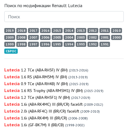
Поиск по модификации Renault Lutecia
2019
2018
2017
2016
2015
2014
2013
2012
2011
2010
2009
2008
2007
2006
2005
2004
2003
2002
2001
2000
1999
1998
1997
1996
1995
1994
1993
1992
1991
СБРОС
Lutecia
1.2 TCe (ABA-RH5F) IV (BH)
(2013-2016)
Lutecia
1.6 RS (ABA-RM5M) IV (BH)
(2013-2019)
Lutecia
0.9 TCe (ABA-RH4B) IV (BH)
(2015-2019)
Lutecia
1.6 RS Trophy (ABA-RM5M1) IV (BH)
(2015-2019)
Lutecia
1.2 TCe (ABA-RH5F1) IV (BH)
(2017-2019)
Lutecia
1.6i (ABA-RK4MC) III (BR/CR) facelift
(2009-2012)
Lutecia
2.0i (ABA-RF4C) III (BR/CR) facelift
(2009-2010)
Lutecia
1.6i (ABA-RK4M) III (BR/CR)
(2006-2008)
Lutecia
1.6i (GF-BK7M) II (BB/CB)
(1998-2002)