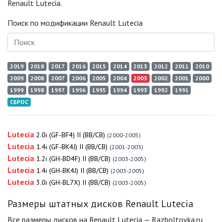
Renault Lutecia.
Поиск по модификации Renault Lutecia
2019
2018
2017
2016
2015
2014
2013
2012
2011
2010
2009
2008
2007
2006
2005
2004
2003
2002
2001
2000
1999
1998
1997
1996
1995
1994
1993
1992
1991
СБРОС
Lutecia
2.0i (GF-BF4) II (BB/CB)
(2000-2005)
Lutecia
1.4i (GF-BK4J) II (BB/CB)
(2001-2003)
Lutecia
1.2i (GH-BD4F) II (BB/CB)
(2003-2005)
Lutecia
1.4i (GH-BK4J) II (BB/CB)
(2003-2005)
Lutecia
3.0i (GH-BL7X) II (BB/CB)
(2003-2005)
Размеры штатных дисков Renault Lutecia
Все размеры дисков на Renault Lutecia — Razboltovka.ru