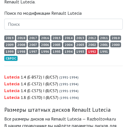
Renault Lutecia.
Поиск по модификации Renault Lutecia
2019
2018
2017
2016
2015
2014
2013
2012
2011
2010
2009
2008
2007
2006
2005
2004
2003
2002
2001
2000
1999
1998
1997
1996
1995
1994
1993
1992
1991
СБРОС
Lutecia
1.4 (E-B572) I (B/C57)
(1991-1994)
Lutecia
1.4 (E-C572) I (B/C57)
(1991-1994)
Lutecia
1.4 (E-C575) I (B/C57)
(1991-1994)
Lutecia
1.8 (E-C57D) I (B/C57)
(1991-1994)
Размеры штатных дисков Renault Lutecia
Все размеры дисков на Renault Lutecia — Razboltovka.ru
В нашем справочнике вы найдёте параметры дисков для